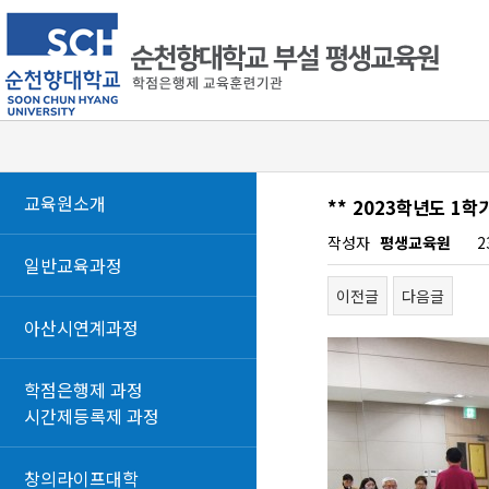
교육원소개
** 2023학년도 1
작성자
평생교육원
2
일반교육과정
이전글
다음글
아산시연계과정
학점은행제 과정
시간제등록제 과정
창의라이프대학