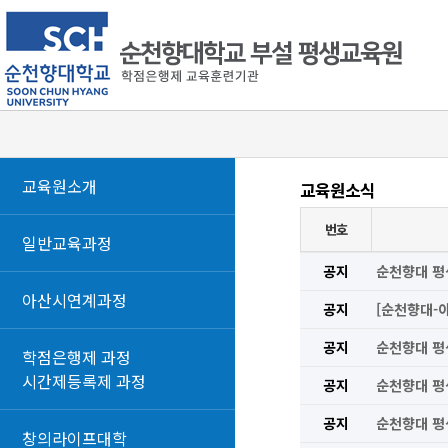
교육원소개
교육원소식
번호
일반교육과정
공지
순천향대 평
아산시연계과정
공지
[순천향대-
공지
순천향대 평
학점은행제 과정
시간제등록제 과정
공지
순천향대 평
공지
순천향대 평
창의라이프대학