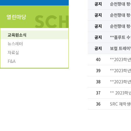
공지
순천향대 평
공지
순천향대 평
열린마당
공지
순천향대 평
교육원소식
공지
**플루트 수
뉴스레터
공지
보컬 트레이
자료실
40
**2023학
F&A
39
**2023
38
**2023학
37
** 2023
36
SRC 재학