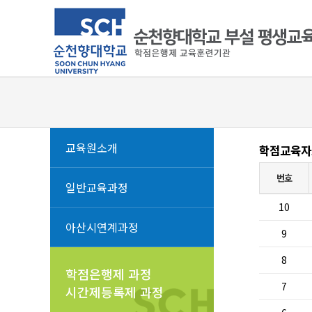
교육원소개
학점교육자
번호
일반교육과정
10
아산시연계과정
9
8
학점은행제 과정
7
시간제등록제 과정