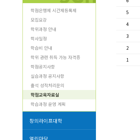
6
학점은행제 시간제등록제
5
모집요강
4
학위과정 안내
3
학사일정
학습비 안내
2
학위 관련 취득 가능 자격증
1
학점공지사항
실습과정 공지사항
출석 성적처리문의
학점교육자료실
학습과정 운영 계획
창의라이프대학
열린마당