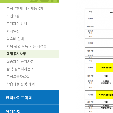
학점은행제 시간제등록제
모집요강
학위과정 안내
학사일정
학습비 안내
학위 관련 취득 가능 자격증
학점공지사항
실습과정 공지사항
출석 성적처리문의
학점교육자료실
학습과정 운영 계획
창의라이프대학
열린마당